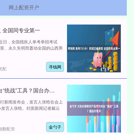
网上配资开户
取 全国同专业第一
。 近日，全国残疾人单考单招考试
害、永久失明而轰动全国的山西男
寻钱网
优配
金勺子 大陆长期将农产品作为对台“统战”工具？国台办驳斥
例行新闻发布会，发言人张晗在会上
办发言人张晗。封面新闻记者戴云
金勺子
翻翻配资