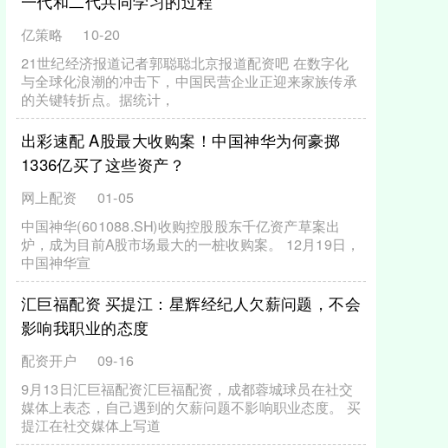
公告
配资开户
12-29
证券日报网讯 6月16日晚间，中远海控发布2024年末期
权益分派实施公告称，公司2024年末期利润分配方案为
A股每股现金
精选期货配资 这届老爸带娃有多“野”？看完笑出
驴叫声，网友：智商超出地球文明
亿策略
03-15
大家好，我是探长。常说父爱如山，但谈到父亲带娃，
很多妈妈都有一肚子的故事与感慨。其实，如今的爸爸
们在家里的身影比以往大胆
国元配资 三大外资机构看多A股：估值有韧性 风
险已计价
配资开户
10-13
美国关税政策“冲击波”持续席卷全球资本市场。瑞银、
高盛、摩根士丹利等外资机构相继发布最新观点国元配
资。 4月8日，瑞银证