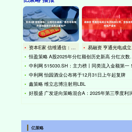
资本E家 信维通信：公司可在越南、墨西哥等海外基地服务于北美
易融资 亨通光电成立电子科技公司，含电池零配件生产业务
恒盈策略 A股2025年分红额创历史新高 分红次数居前上市公
中利网 515030.SH：主力榜丨同类流入金额第一！新能
中利网 怡园酒业公布将于12月31日上午起复牌
鑫策略 维立志博注射用LBL
好股盛 广发逆向策略混合A：2025年第三季度利润1777
亿策略