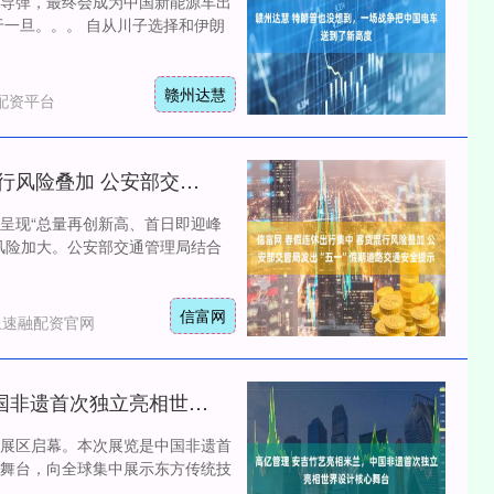
导弹，最终会成为中国新能源车出
于一旦。。。 自从川子选择和伊朗
赣州达慧
配资平台
信富网 春假连休出行集中 客货混行风险叠加 公安部交管局发出“五一”假期道路交通安全提示
通呈现“总量再创新高、首日即迎峰
风险加大。公安部交通管理局结合
信富网
上速融配资官网
高亿管理 安吉竹艺亮相米兰，中国非遗首次独立亮相世界设计核心舞台
展区启幕。本次展览是中国非遗首
舞台，向全球集中展示东方传统技