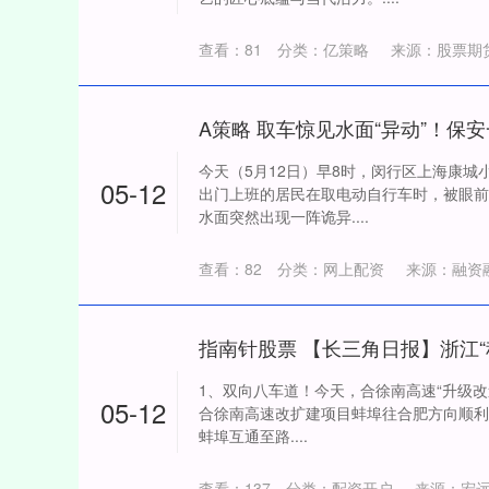
查看：
81
分类：
亿策略
来源：股票期
今天（5月12日）早8时，闵行区上海康城
05-12
出门上班的居民在取电动自行车时，被眼前
水面突然出现一阵诡异....
查看：
82
分类：
网上配资
来源：融资
1、双向八车道！今天，合徐南高速“升级改造
05-12
合徐南高速改扩建项目蚌埠往合肥方向顺利通
蚌埠互通至路....
查看：
137
分类：
配资开户
来源：宏远