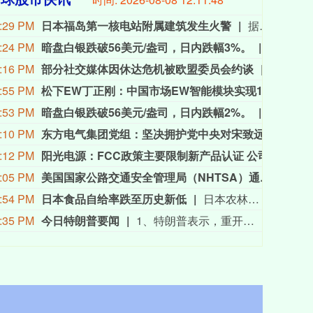
:29 PM
日本福岛第一核电站附属建筑发生火警
据东京电力公司消息，当地时间8日15时35分左右，日本福岛第一核电站5号、6号机组服务建筑3、4层的火灾报警器发生启动。东京电力公司于当天16时01分向双叶消防本部报警。随后，消防部门赶赴现场确认，但未发现明火或冒烟。事件对核电站厂区设备没有造成影响，监测点以及厂区边界的尘埃监测仪等所测得的放射线量也未发现异常。（央视新闻）
:24 PM
暗盘白银跌破56美元/盎司，日内跌幅3%。
暗盘白银
:16 PM
部分社交媒体因休达危机被欧盟委员会约谈
欧盟委
:55 PM
松下EW丁正刚：中国市场EW智能模块实现100%国产化
8月
:53 PM
暗盘白银跌破56美元/盎司，日内跌幅2%。
暗盘白银
:10 PM
东方电气集团党组：坚决拥护党中央对宋致远进行纪律审查和监察调查的决定
8月
:12 PM
阳光电源：FCC政策主要限制新产品认证 公司目前在美销售的光伏逆变器、储能系统不受影响
阳光电
:05 PM
美国国家公路交通安全管理局（NHTSA）通报：克莱斯勒（即FCA美国有限责任公司）正在召回部分美国市场车型，涉及1458辆美国车辆，本次召回范围内车辆存在安全带无法回缩的问题，无法按设计要求正确约束乘员，会提升乘员受伤风险。
美国
:54 PM
日本食品自给率跌至历史新低
日本农林水产省8月7日公布的数据显示，2025财年，即2025年4月至2026年3月，按热量计算的日本食品自给率下降1个百分点至37%，为历史最低水平。日本食品自给率是指国内生产的食品占国内食品总供给的比例。日本农林水产省表示，大米消费减少是食品自给率下降的重要原因。日本大米消费长期以来主要依靠本国供应，是日本食品自给率的重要支撑。米价上涨导致居民大米消费减少，国产大米提供的热量随之减少，显著拉低日本整体食品自给率。（CCTV国际时讯）
:35 PM
今日特朗普要闻
1、特朗普表示，重开霍尔木兹海峡的谈判正在推进，尽管伊朗议员正在考虑对与美国和以色列相关的船只实施限制。 2、特朗普：（关于人工智能）这可能比石油还要重要。谁赢得人工智能，谁就赢得一切。就是如此重要。人工智能比互联网大很多倍。 3、报道称，美国总统特朗普近日在一次私下会晤中表示，他希望副总统万斯能够赢得2028年总统大选。 4、美国总统特朗普当地时间8月7日宣布，联邦政府将向多个关键矿产和电池项目投资30亿美元，旨在增加美国国内产量，并以此推动国家安全与产业政策。 5、美国总统特朗普6日否认他对国防部长赫格塞思不满，称对赫格塞思所做的工作“非常满意”。 6、白宫本周致信库克称，特朗普“正在考虑”解除其职务，并要求她在三周内回应有关抵押贷款欺诈的指控。 7、特朗普媒体集团退出与Crypto.com的两项交易。 8、当地时间8月6日，有记者在采访美国总统特朗普时提出，如果民主党人在中期选举后控制国会众议院，可能会再次试图弹劾他，特朗普表示，“很多人说我是有史以来最伟大的总统之一”。