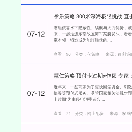
4
北证50
1134.24
潜艇依靠水下隐蔽性、续航与火力优势，成
43.13
0.93%
11.37
07-12
来，一起走进东部战区海军某艇员队，看看
赢本领，锻造成为能打胜仗的....
查看：
96
分类：
亿策略
来源：红利策略
近年来，一些商家为了更快回笼资金、刺激
07-12
换券等预付式服务。尽管国家相关法规对预
卡过期”为由侵犯消费者合....
查看：
74
分类：
网上配资
来源：权威