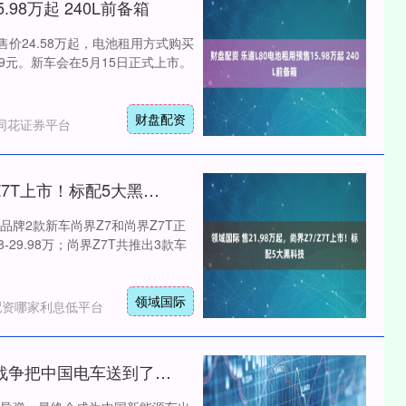
98万起 240L前备箱
价24.58万起，电池租用方式购买
899元。新车会在5月15日正式上市。
财盘配资
同花证券平台
领域国际 售21.98万起，尚界Z7/Z7T上市！标配5大黑科技
牌2款新车尚界Z7和尚界Z7T正
-29.98万；尚界Z7T共推出3款车
领域国际
配资哪家利息低平台
赣州达慧 特朗普也没想到，一场战争把中国电车送到了新高度