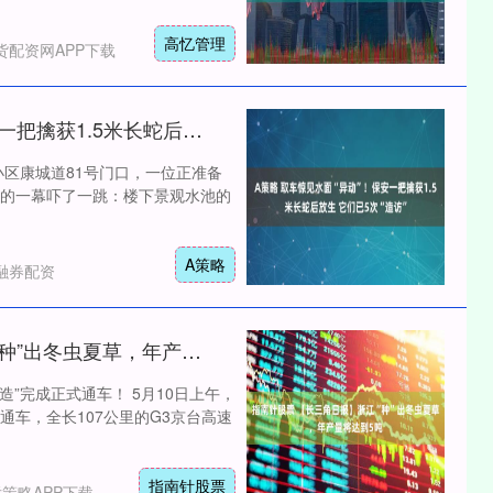
高忆管理
货配资网APP下载
A策略 取车惊见水面“异动”！保安一把擒获1.5米长蛇后放生 它们已5次“造访”
小区康城道81号门口，一位正准备
的一幕吓了一跳：楼下景观水池的
A策略
融券配资
指南针股票 【长三角日报】浙江“种”出冬虫夏草，年产量将达到5吨
”完成正式通车！ 5月10日上午，
车，全长107公里的G3京台高速
指南针股票
策略APP下载