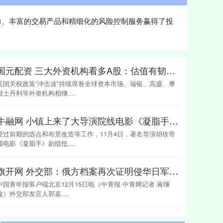
力、丰富的交易产品和精细化的风险控制服务赢得了投
国元配资 三大外资机构看多A股：估值有韧性 风险已计价
美国关税政策“冲击波”持续席卷全球资本市场。瑞银、高盛、摩
根士丹利等外资机构相继....
牛融网 小镇上来了大导演院线电影《凝脂手》在孝昌取景拍摄
经过前期的选点和布景改造等工作，11月4日，著名导演胡玫带
领电影《凝脂手》剧组抵....
旗开网 外交部：俄方档案再次证明侵华日军731部队犯下罄竹难书的反人类罪行
中国青年报客户端北京12月15日电（中青报·中青网记者 蒋继
璇）外交部发言人郭嘉....