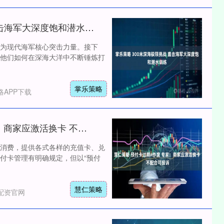
掌乐策略 300米深海极限挑战 直击海军大深度饱和潜水训练
创业板指
3563.12
为现代海军核心突击力量。接下
1.01%
47.56
1.35%
他们如何在深海大洋中不断锤炼打
掌乐策略
APP下载
慧仁策略 预付卡过期≠作废 专家：商家应激活换卡 不配合可投诉
消费，提供各式各样的充值卡、兑
付卡管理有明确规定，但以“预付
慧仁策略
配资官网