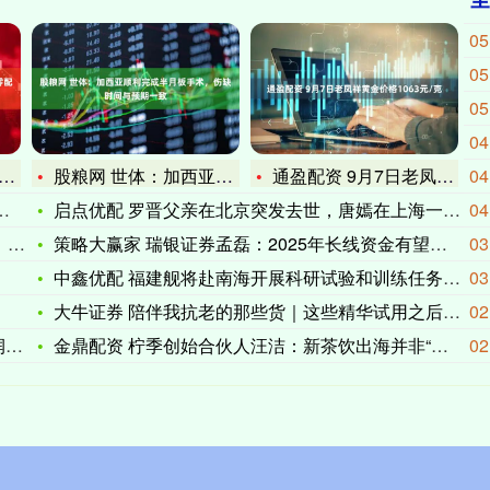
05
05
05
04
股粮网 世体：加西亚顺利完成半月板手术，伤缺时间与预期一致
通盈配资 9月7日老凤祥黄金价格1063元/克
04
启点优配 罗晋父亲在北京突发去世，唐嫣在上海一直未离开，婚变
04
源
策略大赢家 瑞银证券孟磊：2025年长线资金有望持续稳定地进
03
中鑫优配 福建舰将赴南海开展科研试验和训练任务，哪些信息值得
03
大牛证券 陪伴我抗老的那些货｜这些精华试用之后不得不服，势不
02
8
金鼎配资 柠季创始合伙人汪洁：新茶饮出海并非“降维打击”，要
02