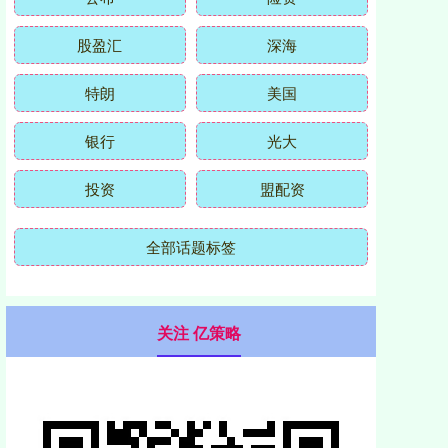
公布
险资
股盈汇
深海
特朗
美国
银行
光大
投资
盟配资
全部话题标签
关注 亿策略